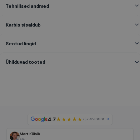
Tehnilised andmed
Karbis sisaldub
Seotud lingid
Ühilduvad tooted
4.7
★
★
★
★
★
737 arvustust
Mart Külvik
eile