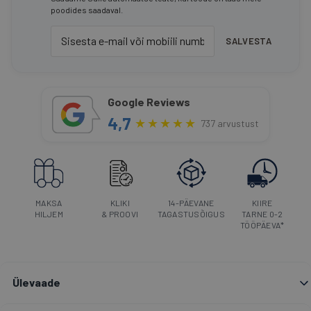
poodides saadaval.
SALVESTA
Google Reviews
4,7
★
★
★
★
★
737 arvustust
MAKSA
KLIKI
14-PÄEVANE
KIIRE
HILJEM
& PROOVI
TAGASTUSÕIGUS
TARNE 0-2
TÖÖPÄEVA*
Ülevaade