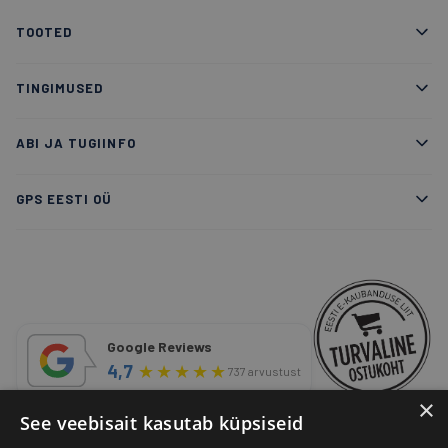
TOOTED
TINGIMUSED
ABI JA TUGIINFO
GPS EESTI OÜ
Google Reviews
4,7
★
★
★
★
★
737 arvustust
×
See veebisait kasutab küpsiseid