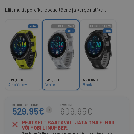
Eliit multispordiks loodud täpne ja kerge nutikell.
-80€
HETKEL OTSAS
HETKEL OTSAS
-80€
-80€
529,95€
529,95€
529,95€
Amp Yellow
White
Black
KLUBILIIKME HIND
TAVAHIND
529,95€
609,95€
?
PEATSELT SAADAVAL. JÄTA OMA E-MAIL
VÕI MOBIILI NUMBER.
Saadame Sulle automaatse teate, kui toode on taas meie