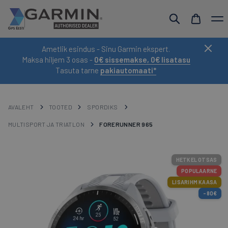
Ametlik esindus - Sinu Garmin ekspert.
Maksa hiljem 3 osas -
0€ sissemakse, 0€ lisatasu
Tasuta tarne
pakiautomaati*
AVALEHT
TOOTED
SPORDIKS
MULTISPORT JA TRIATLON
FORERUNNER 965
HETKEL OTSAS
POPULAARNE
LISARIHM KAASA
-80€