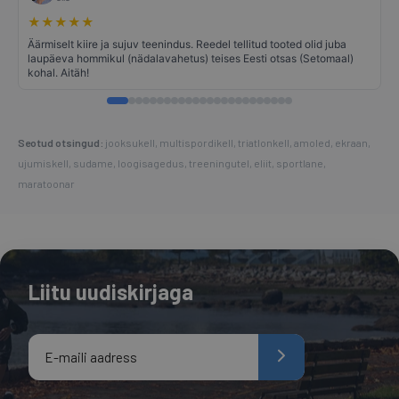
★
★
★
★
★
Äärmiselt kiire ja sujuv teenindus. Reedel tellitud tooted olid juba
laupäeva hommikul (nädalavahetus) teises Eesti otsas (Setomaal)
kohal. Aitäh!
Seotud otsingud:
jooksukell, multispordikell, triatlonkell, amoled, ekraan,
ujumiskell, sudame, loogisagedus, treeningutel, eliit, sportlane,
maratoonar
Liitu uudiskirjaga