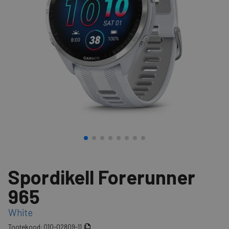
Spordikell Forerunner
965
White
Tootekood:
010-02809-11