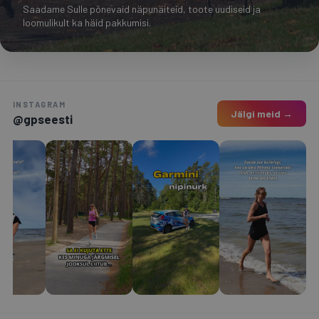
Saadame Sulle põnevaid näpunäiteid, toote uudiseid ja
loomulikult ka häid pakkumisi.
INSTAGRAM
Jälgi meid →
@gpseesti